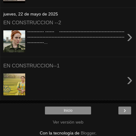
jueves, 22 de mayo de 2025
EN CONSTRUCCION --2
›
----------- ------ -------------------------------------------
----------------------------------------------------------------
-----------...
EN CONSTRUCCION--1
›
›
Inicio
Ver versión web
Con la tecnología de
Blogger
.